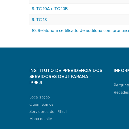
8. TC 10A e TC 10B
9. TC 18
10. Relatório e certificado de auditoria com pronun
INSTITUTO DE PREVIDENCIA DOS
INFOR
SERVIDORES DE JI-PARANA -
IPREJI
Pergunt
Recadas
Localização
Quem Somos
Servidores do IPREJI
Mapa do site