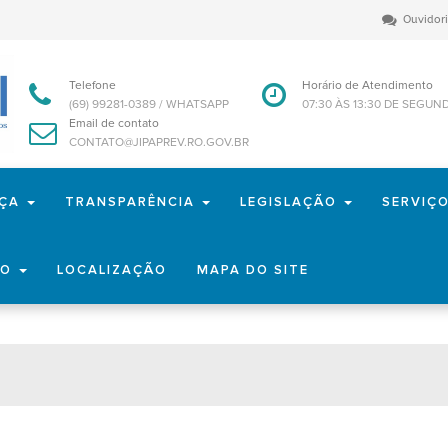
Ouvidor
Telefone
Horário de Atendimento
(69) 99281-0389 / WHATSAPP
07:30 ÀS 13:30 DE SEGUN
Email de contato
CONTATO@JIPAPREV.RO.GOV.BR
NÇA
TRANSPARÊNCIA
LEGISLAÇÃO
SERVIÇ
TO
LOCALIZAÇÃO
MAPA DO SITE