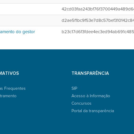
42cd03faa243bf76f3700449a489d6
d2ae5f1bc9f53e7d8c57bef310142c8
ciamento do gestor
b23c17d6f3fdee4ec3ed94ab691c485
MATIVOS
TRANSPARÊNCIA
as Frequentes
SIP
tramento
Acesso à Informação
Concursos
Portal da transparência