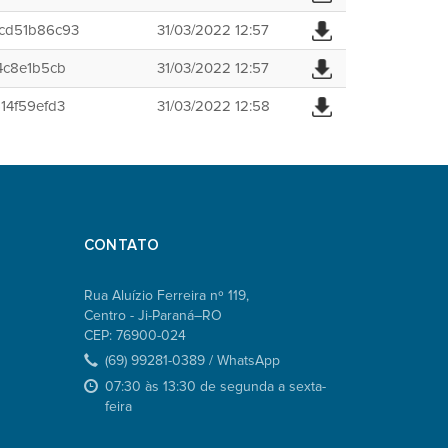
cd51b86c93
31/03/2022 12:57
4c8e1b5cb
31/03/2022 12:57
14f59efd3
31/03/2022 12:58
CONTATO
Rua Aluízio Ferreira nº 119,
Centro - Ji-Paraná–RO
CEP: 76900-024
(69) 99281-0389 / WhatsApp
07:30 às 13:30 de segunda a sexta-
feira