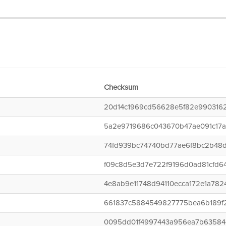
Checksum
20d14c1969cd56628e5f82e990316
5a2e9719686c043670b47ae091c17
74fd939bc74740bd77ae6f8bc2b48d
f09c8d5e3d7e722f9196d0ad81cfd6
4e8ab9e11748d94110ecca172e1a782
661837c5884549827775bea6b189f
0095dd01f4997443a956ea7b63584