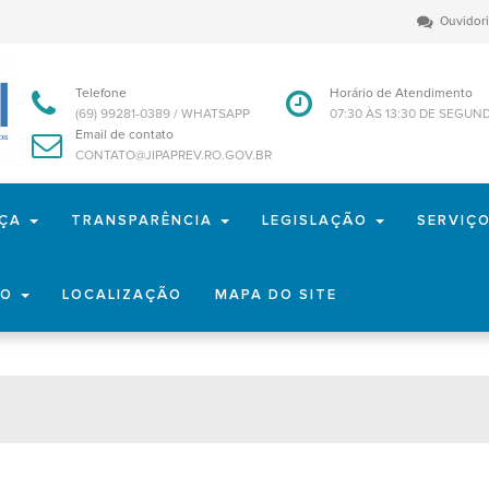
Ouvidor
Telefone
Horário de Atendimento
(69) 99281-0389 / WHATSAPP
07:30 ÀS 13:30 DE SEGUN
Email de contato
CONTATO@JIPAPREV.RO.GOV.BR
NÇA
TRANSPARÊNCIA
LEGISLAÇÃO
SERVIÇ
TO
LOCALIZAÇÃO
MAPA DO SITE