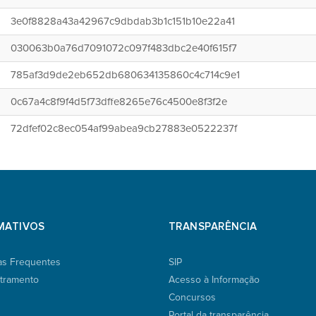
3e0f8828a43a42967c9dbdab3b1c151b10e22a41
030063b0a76d7091072c097f483dbc2e40f615f7
785af3d9de2eb652db680634135860c4c714c9e1
0c67a4c8f9f4d5f73dffe8265e76c4500e8f3f2e
72dfef02c8ec054af99abea9cb27883e0522237f
MATIVOS
TRANSPARÊNCIA
as Frequentes
SIP
tramento
Acesso à Informação
Concursos
Portal da transparência