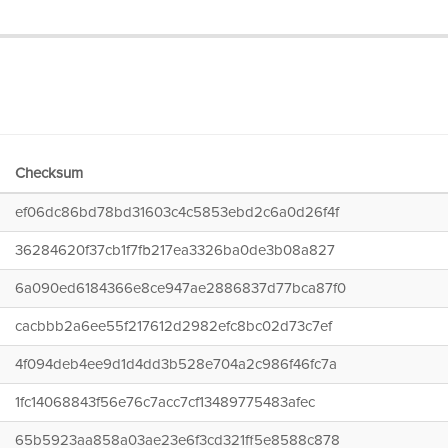
Checksum
ef06dc86bd78bd31603c4c5853ebd2c6a0d26f4f
36284620f37cb1f7fb217ea3326ba0de3b08a827
6a090ed6184366e8ce947ae2886837d77bca87f0
cacbbb2a6ee55f217612d2982efc8bc02d73c7ef
4f094deb4ee9d1d4dd3b528e704a2c986f46fc7a
1fc14068843f56e76c7acc7cf13489775483afec
65b5923aa858a03ae23e6f3cd321ff5e8588c878